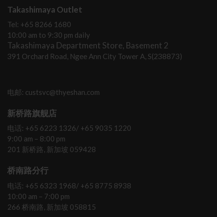
Takashimaya Outlet
Tel: +65 8266 1680
10:00 am to 9:30 pm daily
Takashimaya Department Store, Basement 2
391 Orchard Road, Ngee Ann City Tower A, S(238873)
电邮: custsvc@thyeshan.com
新桥路旗舰店
电话: +65 6223 1326/ +65 9035 1220
9:00 am – 8:00 pm
201 新桥路, 新加坡 059428
桥南路分行
电话: +65 6323 1968/ +65 8775 8938
10:00 am – 7:00 pm
266 桥南路, 新加坡 058815