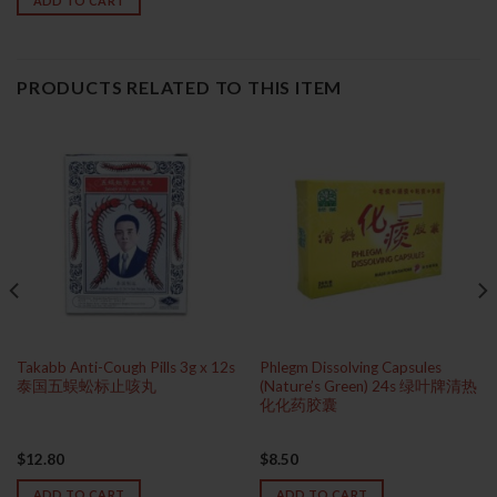
ADD TO CART
PRODUCTS RELATED TO THIS ITEM
Takabb Anti-Cough Pills 3g x 12s
Phlegm Dissolving Capsules
泰国五蜈蚣标止咳丸
(Nature’s Green) 24s 绿叶牌清热
化化药胶囊
$
12.80
$
8.50
ADD TO CART
ADD TO CART