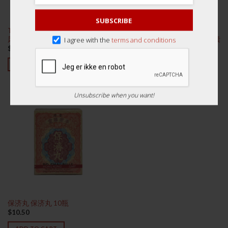
SUBSCRIBE
Teck Aun ‘Chi-Kit’ Pills 12s 德安
Liver Health Capsules 60s
风痧救急丸
(Nature’s Green) 绿叶牌肝宝胶囊
I agree with the
terms and conditions
$
7.60
$
30.00
ADD TO CART
ADD TO CART
Unsubscribe when you want!
保济丸 保济丸 10瓶
$
10.50