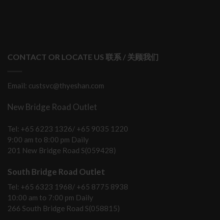
CONTACT OR LOCATE US 联系 / 关顾我们
Email: custsvc@thyeshan.com
New Bridge Road Outlet
Tel: +65 6223 1326/ +65 9035 1220
9:00 am to 8:00 pm Daily
201 New Bridge Road S(059428)
South Bridge Road Outlet
Tel: +65 6323 1968/ +65 8775 8938
10:00 am to 7:00 pm Daily
266 South Bridge Road S(058815)