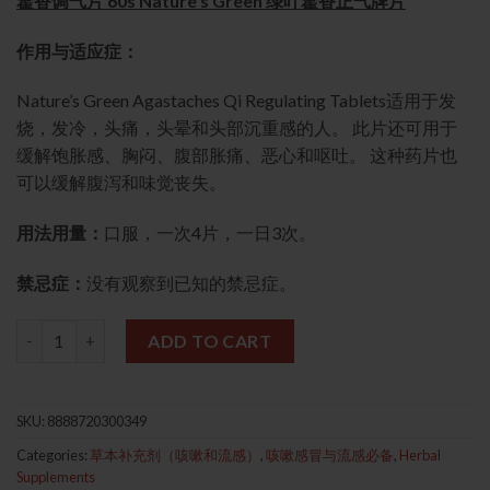
藿香调气片 60s Nature’s Green 绿叶藿香正气牌片
作用与适应症：
Nature’s Green Agastaches Qi Regulating Tablets适用于发
烧，发冷，头痛，头晕和头部沉重感的人。 此片还可用于
缓解饱胀感、胸闷、腹部胀痛、恶心和呕吐。 这种药片也
可以缓解腹泻和味觉丧失。
用法用量：
口服，一次4片，一日3次。
禁忌症：
没有观察到已知的禁忌症。
藿香调气片 60s (Nature's Green) 绿叶牌藿香正气片 quantity
ADD TO CART
SKU:
8888720300349
Categories:
草本补充剂（咳嗽和流感）
,
咳嗽感冒与流感必备
,
Herbal
Supplements