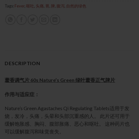
Tags:
Fever
,
呕吐
,
头痛
,
胃
,
脾
,
腹泻
,
自然的绿色
DESCRIPTION
藿香调气片 60s Nature’s Green 绿叶藿香正气牌片
作用与适应症：
Nature’s Green Agastaches Qi Regulating Tablets适用于发
烧，发冷，头痛，头晕和头部沉重感的人。 此片还可用于
缓解饱胀感、胸闷、腹部胀痛、恶心和呕吐。 这种药片也
可以缓解腹泻和味觉丧失。