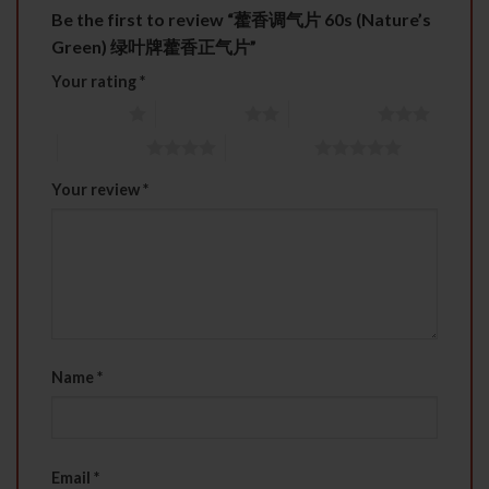
Be the first to review “藿香调气片 60s (Nature’s
Green) 绿叶牌藿香正气片”
Your rating
*
1 of 5 stars
2 of 5 stars
3 of 5 stars
4 of 5 stars
5 of 5 stars
Your review
*
Name
*
Email
*