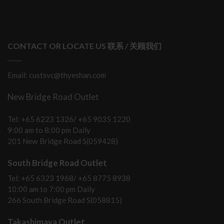
CONTACT OR LOCATE US 联系 / 关顾我们
Email: custsvc@thyeshan.com
New Bridge Road Outlet
Tel: +65 6223 1326/ +65 9035 1220
9:00 am to 8:00 pm Daily
201 New Bridge Road S(059428)
South Bridge Road Outlet
Tel: +65 6323 1968/ +65 8775 8938
10:00 am to 7:00 pm Daily
266 South Bridge Road S(058815)
Takashimaya Outlet