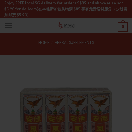
Skip
Enjoy FREE local SG delivery for orders S$85 and above (else add
$5.90 for delivery)ㅤ在本地新加坡购物满 $85 享有免费送货服务（少过需
to
加邮费 $5.90）
content
0
HOME
/
HERBAL SUPPLEMENTS