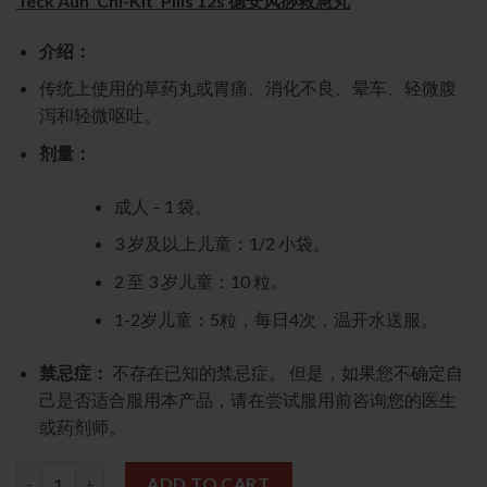
Teck Aun ‘Chi-Kit’ Pills 12s 德安风痧救急丸
介绍：
传统上使用的草药丸或胃痛、消化不良、晕车、轻微腹
泻和轻微呕吐。
剂量：
成人 – 1 袋。
3 岁及以上儿童：1/2 小袋。
2 至 3 岁儿童：10 粒。
1-2岁儿童：5粒，每日4次，温开水送服。
禁忌症：
不存在已知的禁忌症。 但是，如果您不确定自
己是否适合服用本产品，请在尝试服用前咨询您的医生
或药剂师。
Teck Aun 'Chi-Kit' Pills 12s 德安风痧救急丸 quantity
ADD TO CART