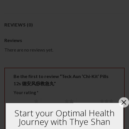
REVIEWS (0)
Reviews
There are no reviews yet.
Be the first to review “Teck Aun ‘Chi-Kit’ Pills
12s 德安风痧救急丸”
Your rating
*
1 of 5 stars
2 of 5 stars
3 of 5 stars
Start your Optimal Health
4 of 5 stars
5 of 5 stars
Journey with Thye Shan
Your review
*