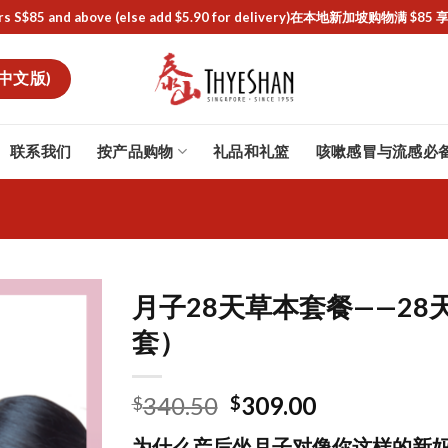
or orders S$85 and above (else add $5.90 for delivery)ㅤ在本地新加
中文版)
联系我们
按产品购物
礼品和礼篮
咳嗽感冒与流感必
月子28天草本套餐——2
套）
Original
Current
340.50
309.00
$
$
price
price
为什么产后坐月子对像你这样的新