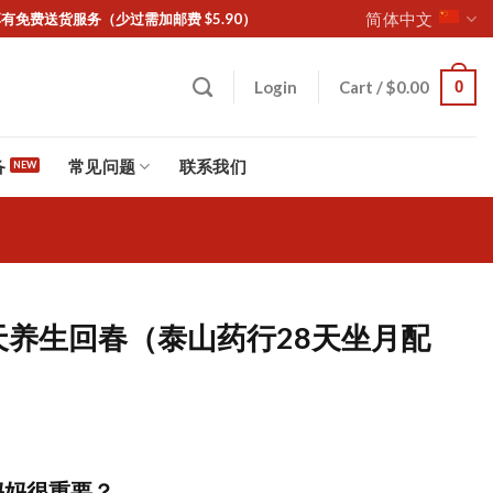
简体中文
坡购物满 $85 享有免费送货服务（少过需加邮费 $5.90）
0
Login
Cart /
$
0.00
备
常见问题
联系我们
8天养生回春（泰山药行28天坐月配
妈妈很重要？