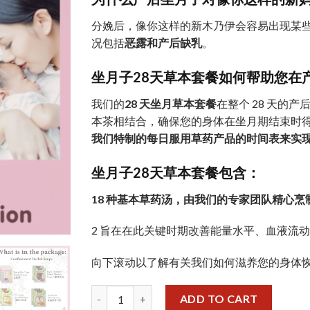
was:
is:
$340.50.
$309.00.
分娩后，像你这样的新木乃伊会容易出现某些
况包括
恶露和产后缺乳
。
坐月子28天草本套餐
如何
帮助您
在
我们的
28 天坐月草本套餐
在整个 28 天的
本茶相结合，确保您的身体在坐月期结束时
我们特制的每日服用草药产品的时间表来实
坐月子
28天
草本套餐包含：
18 种基本草药汤，由我们的专家团队精心
2 旨在在此关键时期改善能量水平、血液流
向下滚动以了解有关我们如何滋养您的身体
月子28天草本套餐——28天养生回春（泰山药行28天坐
ADD TO CART