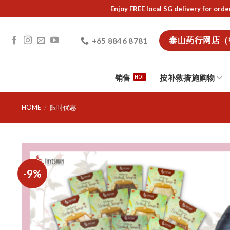
Skip
Enjoy FREE local SG delivery f
to
content
泰山药行网店（
+65 8846 8781
销售
按补救措施购物
HOME
/
限时优惠
-9%