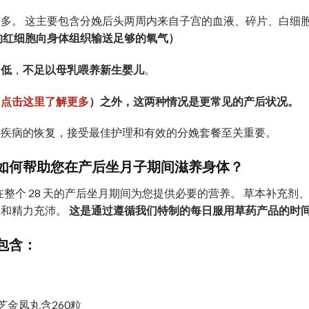
多。 这主要包含分娩后头两周内来自子宫的血液、碎片、白细
的红细胞向身体组织输送足够的氧气）
常低
，
不足以母乳喂养新生婴儿
。
（
点击这里了解更多
）之外，这两种情况是更常见的产后状况。
类疾病的恢复，接受最佳护理和有效的分娩套餐至关重要。
如何
帮助您
在产后坐月子期间
滋养身体
？
在整个 28 天的产后坐月期间为您提供必要的营养。 草本补充
息和精力充沛。
这是通过遵循我们特制的每日服用草药产品的时
包含：
芝金凤丸含260粒