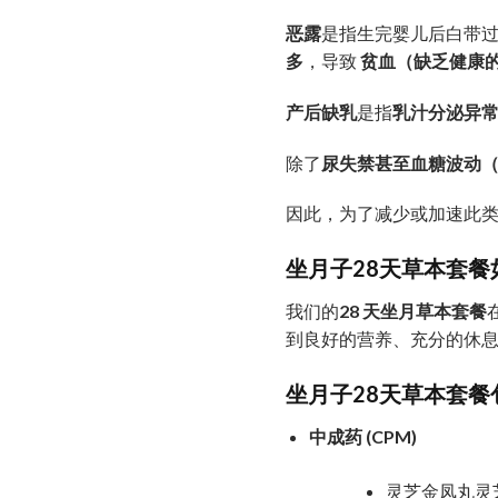
恶露
是指生完婴儿后白带过
多
，导致
贫血（缺乏健康
产后缺乳
是指
乳汁分泌异
除了
尿失禁甚至血糖波动
因此，为了减少或加速此
坐月子28天草本套餐
我们的
28 天坐月草本套餐
到良好的营养、充分的休
坐月子
28天
草本套餐
中成药 (CPM)
灵芝金凤丸灵