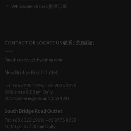
Wholesale Orders 批发订单
CONTACT OR LOCATE US 联系 / 关顾我们
Email: custsvc@thyeshan.com
New Bridge Road Outlet
Tel: +65 6223 1326/ +65 9035 1220
9:00 am to 8:00 pm Daily
201 New Bridge Road S(059428)
South Bridge Road Outlet
Tel: +65 6323 1968/ +65 8775 8938
10:00 am to 7:00 pm Daily