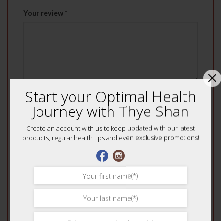
Your review
*
Start your Optimal Health
Name
*
Journey with Thye Shan
Create an account with us to keep updated with our latest
products, regular health tips and even exclusive promotions!
Email
*