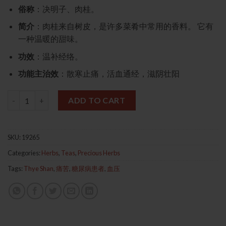
俗称
：决明子、肉桂。
简介
：肉桂来自树皮，是许多菜肴中常用的香料。 它有
一种温暖的甜味。
功效
：温补经络。
功能主治效
：散寒止痛，活血通经，滋阴壮阳
肉桂上等 30g 精选玉桂丝 quantity
ADD TO CART
SKU:
19265
Categories:
Herbs
,
Teas
,
Precious Herbs
Tags:
Thye Shan
,
痛苦
,
糖尿病患者
,
血压