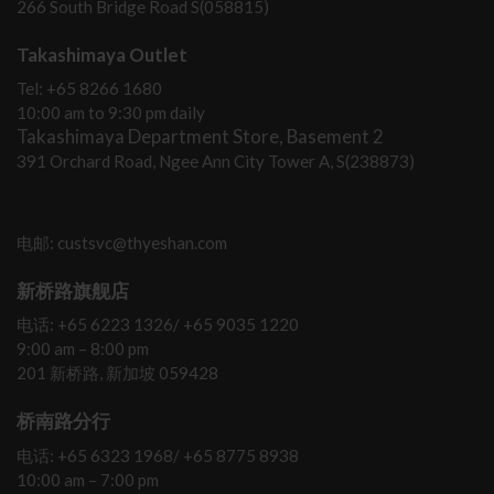
266 South Bridge Road S(058815)
Takashimaya Outlet
Tel: +65 8266 1680
10:00 am to 9:30 pm daily
Takashimaya Department Store, Basement 2
391 Orchard Road, Ngee Ann City Tower A, S(238873)
电邮: custsvc@thyeshan.com
新桥路旗舰店
电话: +65 6223 1326/ +65 9035 1220
9:00 am – 8:00 pm
201 新桥路, 新加坡 059428
桥南路分行
电话: +65 6323 1968/ +65 8775 8938
10:00 am – 7:00 pm