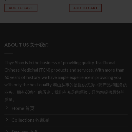
out of 5
ADD TO CART
ADD TO CART
ABOUT US 关于我们
Thye Shan is in the business of providing quality Traditional
Chinese Medicinal (TCM) products and services. With more than
60 years of history, we have ample experience in providing you
with only the best quality. 泰山从事的是提供优质中药产品和服务的
业务。拥有60多年的历史，我们有充足的经验，只为您提供最好的
质量。
Home 首页
Collections 收藏品
Services 服务