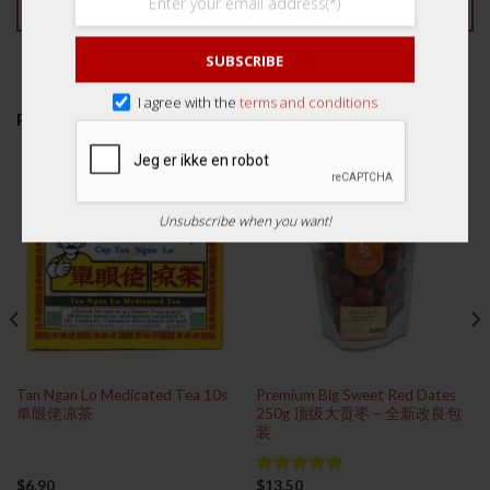
SUBSCRIBE
I agree with the
terms and conditions
PRODUCTS RELATED TO THIS ITEM
Unsubscribe when you want!
Tan Ngan Lo Medicated Tea 10s
Premium Big Sweet Red Dates
单眼佬凉茶
250g 顶级大贡枣 – 全新改良包
装
$
6.90
$
13.50
Rated
5.00