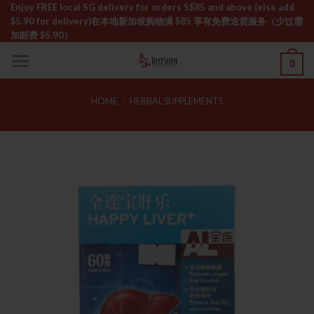
Skip
Enjoy FREE local SG delivery for orders S$85 and above (else add
$5.90 for delivery)ㅤ在本地新加坡购物满 $85 享有免费送货服务（少过需
to
加邮费 $5.90）
content
0
HOME
/
HERBAL SUPPLEMENTS