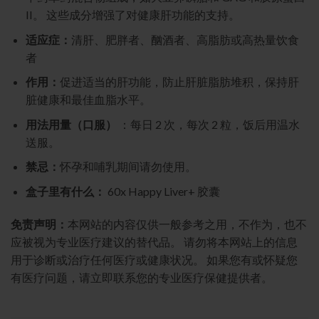
II。 这些成分增强了对健康肝功能的支持。
适应症：
清肝、肥胖者、酗酒者、高脂肪或高热量饮食
者
作用：
促进适当的肝功能，防止肝脏脂肪堆积，保持肝
脏健康和最佳血脂水平。
用法用量（口服）
：
每日 2 次，每次 2 粒，饭后用温水
送服。
禁忌：
怀孕和哺乳期间请勿使用。
盒子里有什么：
60x Happy Liver+ 胶囊
免责声明：
本网站的内容仅供一般参考之用，不作为，也不
应被视为专业医疗建议的替代品。 请勿将本网站上的信息
用于诊断或治疗任何医疗或健康状况。 如果您有或怀疑您
有医疗问题，请立即联系您的专业医疗保健提供者。