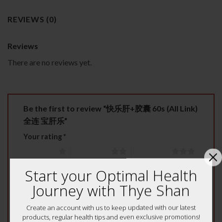
REVIEWS (0)
Reviews
There are no reviews yet.
Be the first to review “快乐肝+胶囊 60s (All Link)
全连 宝肝乐”
Your rating
*
1 of 5 stars
2 of 5 stars
3 of 5 stars
4 of 5 stars
5 of 5 stars
Start your Optimal Health
Journey with Thye Shan
Your review
*
Create an account with us to keep updated with our latest
products, regular health tips and even exclusive promotions!