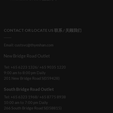
CONTACT OR LOCATE US 联系 / 关顾我们
Email: custsvc@thyeshan.com
New Bridge Road Outlet
Tel: +65 6223 1326/ +65 9035 1220
9:00 am to 8:00 pm Daily
201 New Bridge Road S(059428)
South Bridge Road Outlet
Tel: +65 6323 1968/ +65 8775 8938
10:00 am to 7:00 pm Daily
266 South Bridge Road S(058815)