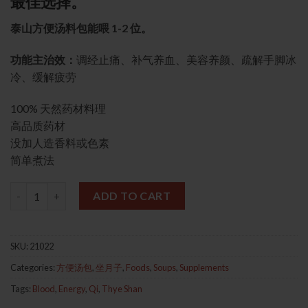
最佳选择。
泰山方便汤料包能喂 1-2 位。
功能主治效：
调经止痛、补气养血、美容养颜、疏解手脚冰
冷、缓解疲劳
100% 天然药材料理
高品质药材
没加人造香料或色素
简单煮法
Premium Ba Zhen Soup 加料八珍汤 quantity
ADD TO CART
SKU:
21022
Categories:
方便汤包
,
坐月子
,
Foods
,
Soups
,
Supplements
Tags:
Blood
,
Energy
,
Qi
,
Thye Shan