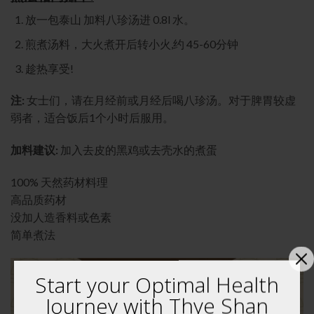
放一包泰山 加料八珍汤进 0.8l 水。
煎煮汤料，大火煮开后转小火,约 45-60分钟
趁热享受!
注:
女士们，请在月经前或月经后喝八珍汤。对于脾胃较虚
弱者，适合饭后1个小时后服用。
加料建议:
加入去皮的黑鸡或去壳水的煮蛋
100% 天然药材料理
高品质药材
没加人造香料或色素
简单煮法
Start your Optimal Health
Journey with Thye Shan