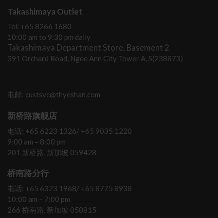
Takashimaya Outlet
Tel: +65 8266 1680
10:00 am to 9:30 pm daily
Takashimaya Department Store, Basement 2
391 Orchard Road, Ngee Ann City Tower A, S(238873)
电邮: custsvc@thyeshan.com
新桥路旗舰店
电话: +65 6223 1326/ +65 9035 1220
9:00 am – 8:00 pm
201 新桥路, 新加坡 059428
桥南路分行
电话: +65 6323 1968/ +65 8775 8938
10:00 am – 7:00 pm
266 桥南路, 新加坡 058815