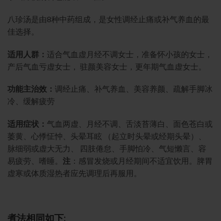
八珍汤是由8种中药组成，是女性调经止痛或补气养血的最
佳选择。
适用人群：
适合气血虚月经不调女士，准备怀小孩的女士，
产后气血亏虚女士， 驻颜美容女士，更年期气血虚女士。
功能主治效：
调经止痛、补气养血、美容养颜、疏解手脚冰
冷、缓解疲劳
适用症状：
气血两虚、月经不调、舌淡苔薄白、面色苍白或
萎黄、心悸怔忡、头晕耳眩 （起立时头晕或经期头晕）、
脉细弱或虚大无力、 四肢倦怠、手脚怕冷、气短懒言、容
易疲劳、嗜睡。
注
：感冒发烧或月经期间不适宜饮用。脾胃
虚寒或体质湿热者应先调理后再服用。
煮法相同如下: