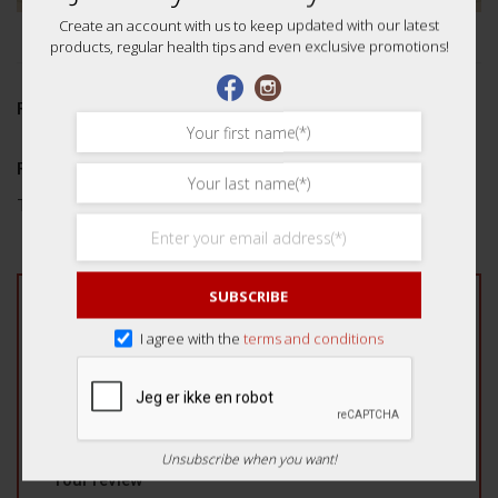
Create an account with us to keep updated with our latest
products, regular health tips and even exclusive promotions!
REVIEWS (0)
Reviews
There are no reviews yet.
SUBSCRIBE
Be the first to review “Premium Ba Zhen Soup
加料八珍汤”
I agree with the
terms and conditions
Your rating
*
1 of 5 stars
2 of 5 stars
3 of 5 stars
4 of 5 stars
5 of 5 stars
Unsubscribe when you want!
Your review
*