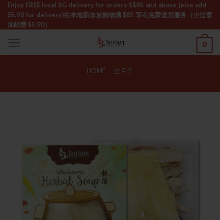
Skip
Enjoy FREE local SG delivery for orders S$85 and above (else add
$5.90 for delivery)ㅤ在本地新加坡购物满 $85 享有免费送货服务（少过需
to
加邮费 $5.90）
content
0
HOME
/
坐月子