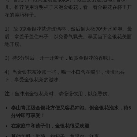
儿。推荐使用透明杯子来泡金银花，看一看金银花在杯里开
花的美丽样子。
1） 放 3克金银花茶进玻璃杯，然后倒大概90°开水冲泡。最
后，拿盖子盖住杯子，以免香气飘失。享受当下金银花美丽
地开扇。
3）待5分钟后，开一开盖子，欣赏金银花的香味儿。
4）当金银花茶冷却一些，喝一小口含在嘴里，慢慢地吞
下，享受金银花茶的滋味。
注：
当冲泡金银花茶时，请慢慢饮用，以免烫伤。
泰山青顶级金银花方便又容易冲泡。倒金银花泡水，待5
分钟即可享受！
在家庭中和孩子们，金银花很受欢迎
其他加料：
胎菊，枸杞子，龙眼肉，红枣