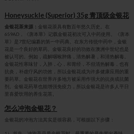
Honeysuckle (Superior) 35g 青顶级金银花
金银花茶来源：
金银花茶具有数百年悠久历史。在
659AD，《唐本草》记载金银花初次可入中药使用。《唐本
草》是7世纪编纂的第一中药典。在东方传统中药中，金银
花是一个良好的草药。金银花良好的功效在澳洲中世纪也是
被认可的。例如，疏解咽喉肿痛，清热解暑，和清热解毒。
金银花性寒味甘，入肺，心，和胃经，不但清热解毒，也有
抗炎，补虚疗风的功效，所以金银花成为许多健康应用的重
要药草。金银花在世界许多地方被采用作强大的抗炎或抗菌
剂。金银花药草也能增强免疫力，所以金银花是许多人平日
里喜爱饮用的养生花茶。
怎么冲泡金银花？
金银花的冲泡方法其实是很容易，可根据以下步骤：
1） 首先，冲泡高品质金银花时，最重要的是先闻出香味