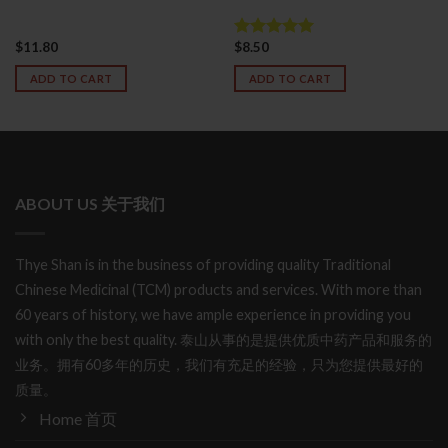
$
11.80
$
8.50
Rated
5.00
out of 5
ADD TO CART
ADD TO CART
ABOUT US 关于我们
Thye Shan is in the business of providing quality Traditional
Chinese Medicinal (TCM) products and services. With more than
60 years of history, we have ample experience in providing you
with only the best quality. 泰山从事的是提供优质中药产品和服务的
业务。拥有60多年的历史，我们有充足的经验，只为您提供最好的
质量。
Home 首页