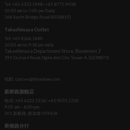
Tel: +65 6323 1968/ +65 8775 8938
10:00 am to 7:00 pm Daily
266 South Bridge Road S(058815)
Takashimaya Outlet
Tel: +65 8266 1680
10:00 am to 9:30 pm daily
Takashimaya Department Store, Basement 2
391 Orchard Road, Ngee Ann City Tower A, S(238873)
电邮: custsvc@thyeshan.com
新桥路旗舰店
电话: +65 6223 1326/ +65 9035 1220
9:00 am – 8:00 pm
201 新桥路, 新加坡 059428
桥南路分行