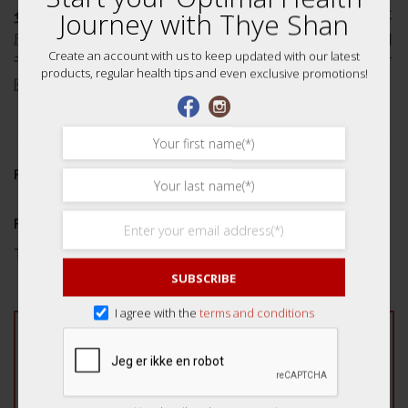
Journey with Thye Shan
免责声明：
本网站的内容仅供一般参考之用，并非旨在也不
应被视为专业医疗建议的替代品。请勿将本网站上的信息用
Create an account with us to keep updated with our latest
于诊断或治疗任何医疗或健康状况。如果您有或怀疑自己有
products, regular health tips and even exclusive promotions!
医疗问题，请立即联系您的专业医疗保健提供者。
REVIEWS (0)
Reviews
There are no reviews yet.
SUBSCRIBE
I agree with the
terms and conditions
Be the first to review “Honeysuckle (Superior)
35g 青顶级金银花”
Your rating
*