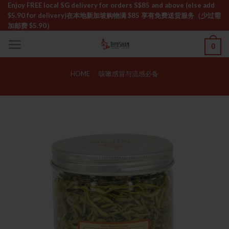
Skip
Enjoy FREE local SG delivery for orders S$85 and above (else add
$5.90 for delivery)ㅤ在本地新加坡购物满 $85 享有免费送货服务（少过需
to
加邮费 $5.90）
content
0
HOME
/
咳嗽感冒与流感必备