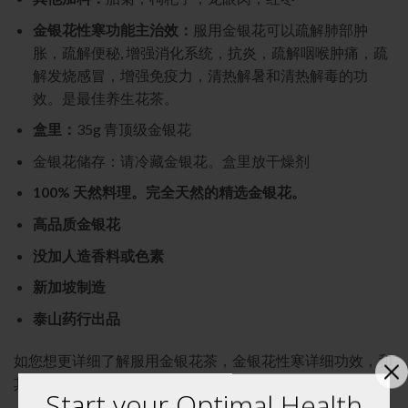
金银花性寒功能主治效：
服用金银花可以疏解肺部肿
胀，疏解便秘, 增强消化系统，抗炎，疏解咽喉肿痛，疏
解发烧感冒，增强免疫力，清热解暑和
清热解毒的功
效。是最佳养生花茶。
盒里：
35g 青顶级金银花
金银花储存：请冷藏金银花。盒里放干燥剂
100% 天然料理。完全天然的精选金银花。
高品质金银花
没加人造香料或色素
新加坡制造
泰山药行出品
如您想更详细了解服用金银花茶，金银花性寒详细功效，和
其它花茶，请看一看这
博客文章（英文）
Start your Optimal Health