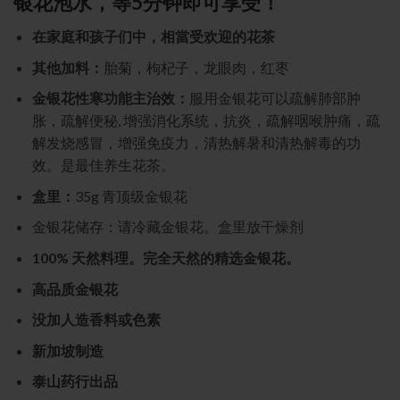
银花泡水，等5分钟即可享受！
在家庭和孩子们中，相當受欢迎的花茶
其他加料：
胎菊，枸杞子，龙眼肉，红枣
金银花性寒功能主治效：
服用金银花可以疏解肺部肿
胀，疏解便秘, 增强消化系统，抗炎，疏解咽喉肿痛，疏
解发烧感冒，增强免疫力，清热解暑和
清热解毒的功
效。是最佳养生花茶。
盒里：
35g 青顶级金银花
金银花储存：请冷藏金银花。盒里放干燥剂
100% 天然料理。完全天然的精选金银花。
高品质金银花
没加人造香料或色素
新加坡制造
泰山药行出品