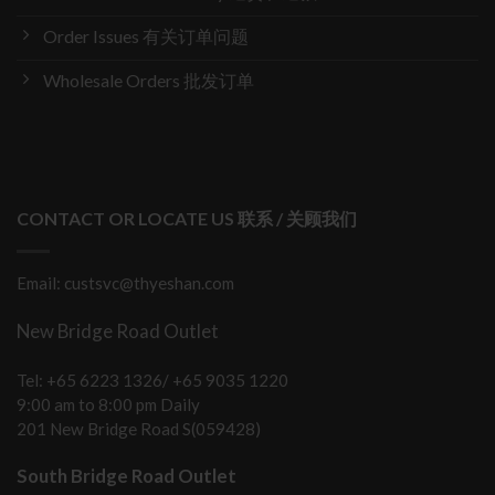
Order Issues 有关订单问题
Wholesale Orders 批发订单
CONTACT OR LOCATE US 联系 / 关顾我们
Email: custsvc@thyeshan.com
New Bridge Road Outlet
Tel: +65 6223 1326/ +65 9035 1220
9:00 am to 8:00 pm Daily
201 New Bridge Road S(059428)
South Bridge Road Outlet