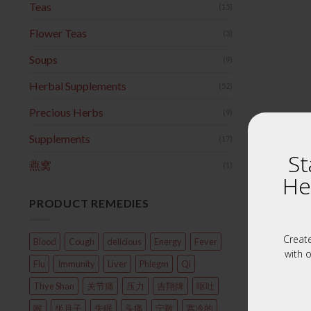
Teas
(15)
Flower Teas
(3)
Soups
(9)
Herbal Supplements
(52)
Precious Herbs
(9)
Supplements
(17)
St
燕窝
(1)
He
PRODUCT REMEDIES
Creat
Blood
Cough
delicious
Energy
Fever
with o
Flu
Immunity
Liver
Phlegm
Qi
Thye Shan
关节痛
压力
吉翔牌
呕吐
喉
坐月子
失眠
头痛
宁敬
寒冷的