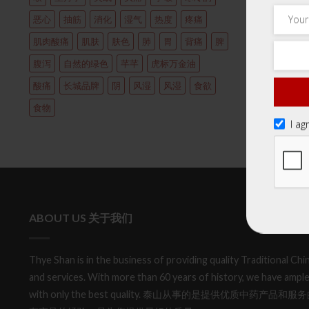
恶心
抽筋
消化
湿气
热度
疼痛
肌肉酸痛
肌肤
肤色
肺
胃
背痛
脾
腹泻
自然的绿色
芊芊
虎标万金油
酸痛
长城品牌
阴
风湿
风湿
食欲
食物
I ag
ABOUT US 关于我们
Thye Shan is in the business of providing quality Traditional C
and services. With more than 60 years of history, we have ample
with only the best quality. 泰山从事的是提供优质中药