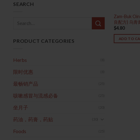
SEARCH
Zam-Buk Oin
Search
良配方) 乌青膏
for:
$
4.80
ADD TO C
PRODUCT CATEGORIES
Herbs
(8)
限时优惠
(8)
最畅销产品
(25)
咳嗽感冒与流感必备
(25)
坐月子
(20)
药油，药膏，药贴
(30)
Foods
(25)