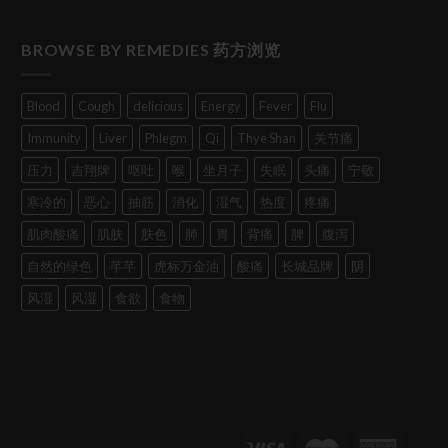
BROWSE BY REMEDIES 药方浏览
Blood
Cough
delicious
Energy
Fever
Flu
Immunity
Liver
Phlegm
Qi
Thye Shan
关节痛
压力
吉翔牌
呕吐
喉
坐月子
失眠
头痛
宁敬
寒冷的
恶心
抽筋
消化
湿气
热度
疼痛
肌肉酸痛
肌肤
肤色
肺
胃
背痛
脾
腹泻
自然的绿色
芊芊
虎标万金油
酸痛
长城品牌
阴
风湿
风湿
食欲
食物