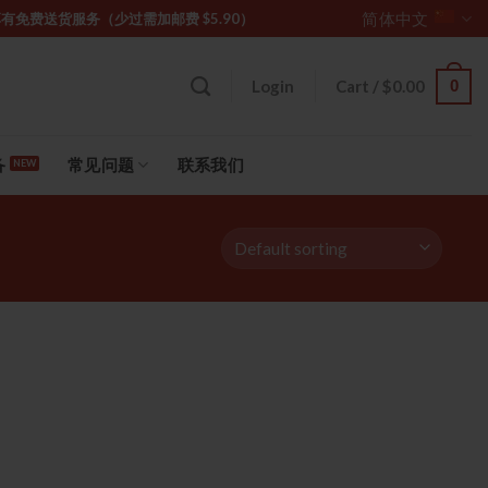
简体中文
坡购物满 $85 享有免费送货服务（少过需加邮费 $5.90）
0
Login
Cart /
$
0.00
备
常见问题
联系我们