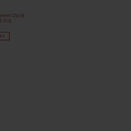
tment 25g (改
 25克
ART