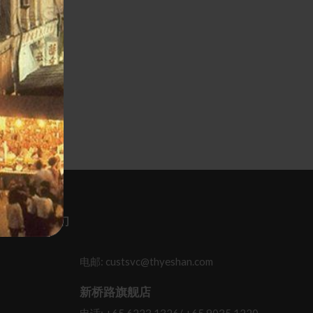
 联系 / 关顾我们
电邮: custsvc@thyeshan.com
新桥路旗舰店