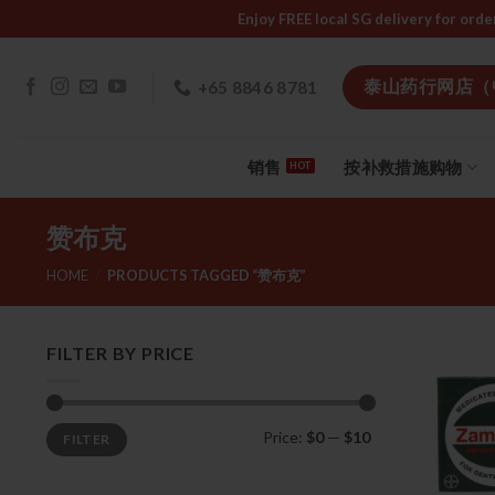
Skip
Enjoy FREE local SG delivery f
to
content
泰山药行网店（
+65 8846 8781
销售
按补救措施购物
赞布克
HOME
/
PRODUCTS TAGGED “赞布克”
FILTER BY PRICE
Min
Max
Price:
$0
—
$10
FILTER
price
price