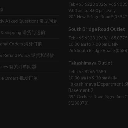
Tel: +65 6223 1326/ +65 9035
购
9:00 am to 8:00 pm Daily
201 New Bridge Road S(05942
tly Asked Questions 常见问题
South Bridge Road Outlet
ry & Shipping 送货与运输
Tel: +65 6323 1968/ +65 8775
tional Orders 海外订购
10:00 am to 7:00 pm Daily
266 South Bridge Road S(0588
s & Refund Policy 退货和退款
Takashimaya Outlet
Issues 有关订单问题
Tel: +65 8266 1680
ale Orders 批发订单
10:00 am to 9:30 pm daily
Takashimaya Department St
Basement 2
391 Orchard Road, Ngee Ann Ci
S(238873)