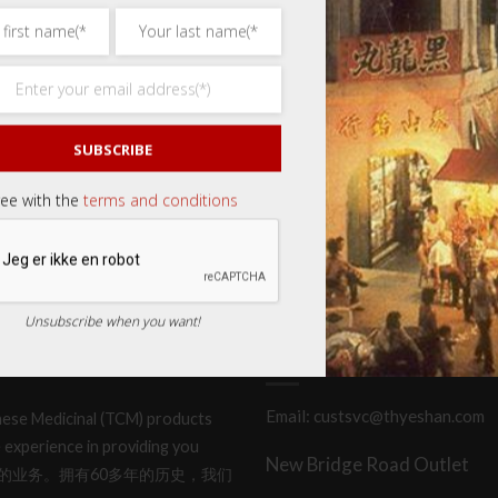
SUBSCRIBE
ree with the
terms and conditions
Unsubscribe when you want!
CONTACT OR LOCATE US
Email: custsvc@thyeshan.com
hinese Medicinal (TCM) products
 experience in providing you
New Bridge Road Outlet
产品和服务的业务。拥有60多年的历史，我们