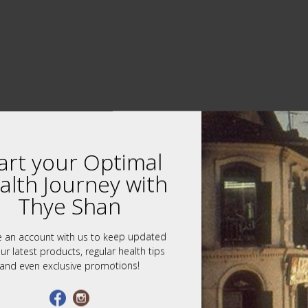
art your Optimal
alth Journey with
Thye Shan
e an account with us to keep updated
ur latest products, regular health tips
and even exclusive promotions!